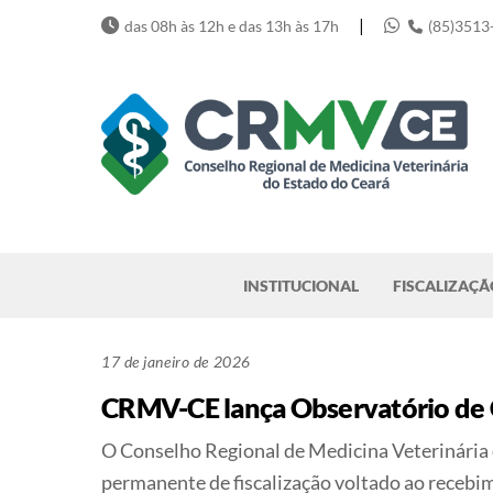
Skip
|
das 08h às 12h e das 13h às 17h
(85)3513
to
content
Pesquisar
INSTITUCIONAL
FISCALIZAÇÃ
17 de janeiro de 2026
CRMV-CE lança Observatório de Co
O Conselho Regional de Medicina Veterinária
permanente de fiscalização voltado ao recebi