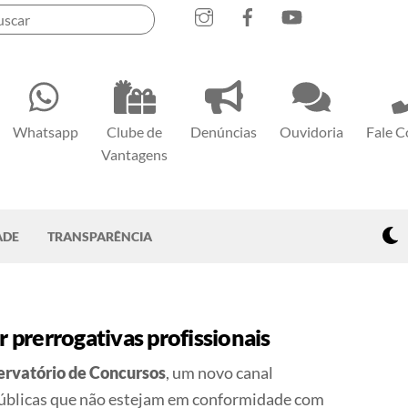
Instagram
Facebook
YouTube
Whatsapp
Clube de
Denúncias
Ouvidoria
Fale 
Vantagens
D
ADE
TRANSPARÊNCIA
 prerrogativas profissionais
rvatório de Concursos
, um novo canal
 públicas que não estejam em conformidade com