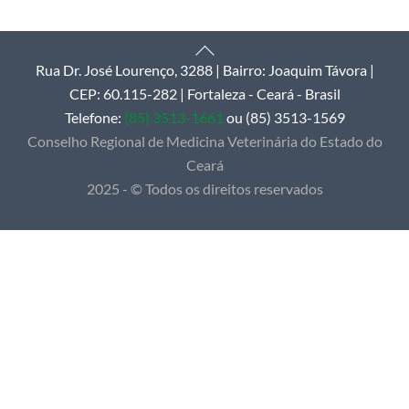
Back
Rua Dr. José Lourenço, 3288 | Bairro: Joaquim Távora |
To
CEP: 60.115-282 | Fortaleza - Ceará - Brasil
Top
Telefone:
(85) 3513-1661
ou (85) 3513-1569
Conselho Regional de Medicina Veterinária do Estado do
Ceará
2025 - © Todos os direitos reservados
yun
spor
izle |
ücretsiz
bedava
hack
torrent
crack |
siteye git