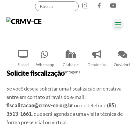
Instagram
Facebook
YouT
Skip
to
content
Me
Pesquisar
Siscad
Whatsapp
Clube de
Denúncias
Ouvidori
Solicite fiscalização
Vantagens
Se você deseja solicitar uma fiscalização orientativa
entre em contato através do e-mail:
fiscalizacao@crmv-ce.org.br
ou do telefone
(85)
3513-1661
, que será agendada uma visita técnica de
forma presencial ou virtual.