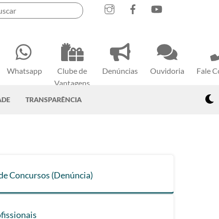
Instagram
Facebook
YouTube
Whatsapp
Clube de
Denúncias
Ouvidoria
Fale 
Vantagens
D
ADE
TRANSPARÊNCIA
de Concursos (Denúncia)
fissionais