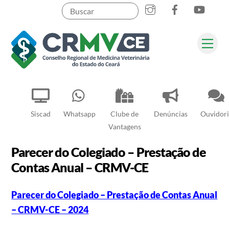
Instagram
Facebook
YouT
Skip
to
content
Me
Pesquisar
Siscad
Whatsapp
Clube de
Denúncias
Ouvidori
Vantagens
Parecer do Colegiado – Prestação de
Contas Anual – CRMV-CE
Parecer do Colegiado – Prestação de Contas Anual
– CRMV-CE – 2024