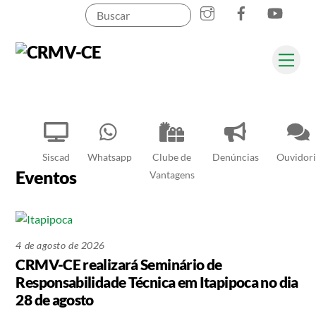
Instagram
Facebook
YouT
Skip
to
content
Me
Pesquisar
Siscad
Whatsapp
Clube de
Denúncias
Ouvidori
Eventos
Vantagens
4 de agosto de 2026
CRMV-CE realizará Seminário de
Responsabilidade Técnica em Itapipoca no dia
28 de agosto