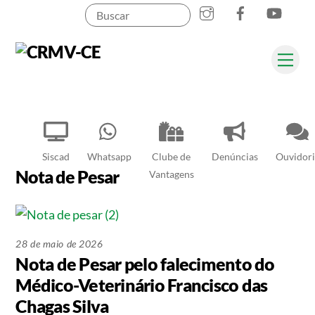
Instagram
Facebook
YouT
Skip
to
content
Me
Pesquisar
Siscad
Whatsapp
Clube de
Denúncias
Ouvidori
Nota de Pesar
Vantagens
28 de maio de 2026
Nota de Pesar pelo falecimento do
Médico-Veterinário Francisco das
Chagas Silva