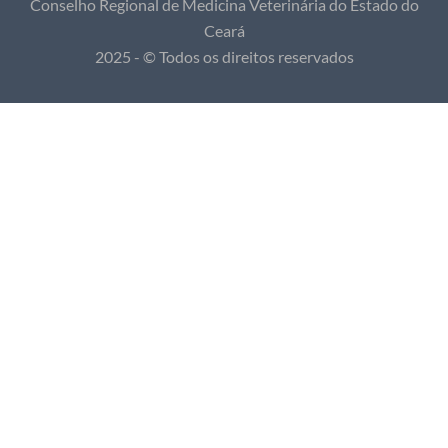
Conselho Regional de Medicina Veterinária do Estado do
Ceará
2025 - © Todos os direitos reservados
bet
starzbet güncel giriş
starzbet giriş
starzbet
starzbet gün