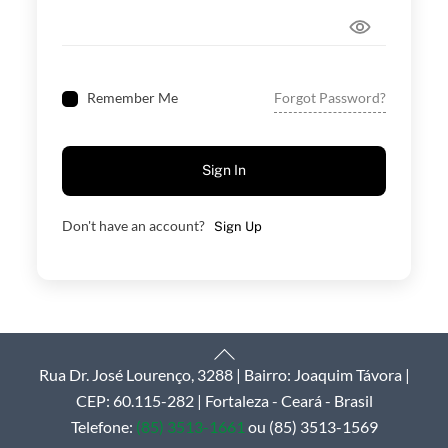
Remember Me
Forgot Password?
Sign In
Don't have an account?
Sign Up
Back
Rua Dr. José Lourenço, 3288 | Bairro: Joaquim Távora |
To
CEP: 60.115-282 | Fortaleza - Ceará - Brasil
Top
Telefone:
(85) 3513-1661
ou (85) 3513-1569