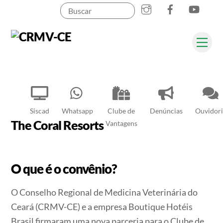
Instagram
Facebook
YouT
Skip
to
content
Me
Pesquisar
Siscad
Whatsapp
Clube de
Denúncias
Ouvidori
The Coral Resorts
Vantagens
O que é o convênio?
O Conselho Regional de Medicina Veterinária do
Ceará (CRMV-CE) e a empresa Boutique Hotéis
Brasil firmaram uma nova parceria para o Clube de